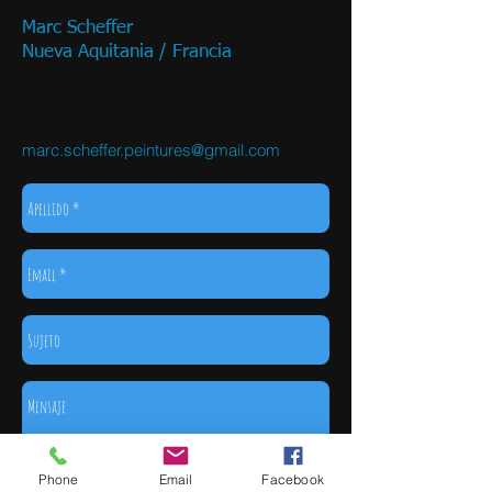
Marc Scheffer
Nueva Aquitania / Francia
marc.scheffer.peintures@gmail.com
Phone
Email
Facebook