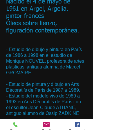
Nacido el 4 de mayo de
1961 en Argel, Argelia.
pintor francés
Óleos sobre lienzo,
figuración contemporánea.
- Estudio de dibujo y pintura en París
de 1986 a 1998 en el estudio de
Monique NOUVEL, profesora de artes
plásticas, antigua alumna de Marcel
GROMAIRE.
- Estudio de pintura y dibujo en Arts
Décoratifs de París de 1987 a
1989.
- Estudio del modelo vivo de 1989 a
1993 en Arts Décoratifs de París con
el escultor Jean-Claude ATHANE,
antiguo alumno de Ossip ZADKINE
- Al ser todos estos cursos sin